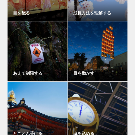
目を配る
成長方法を理解する
あえて制限する
目を動かす
とことん受ける
魂を込める