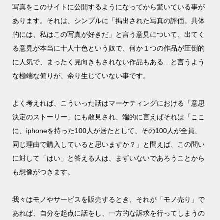
写真をこのサイトに公開するようになってから驚いている事が
あります。それは、シンプルに「掲出された写真の評価。具体
的には、私はこの写真が好きだ」と言う意見について、出てく
る意見が本当に十人十色という奴で、何か１つの作品が圧倒的
に人気で、まったく見向きもされない作品もある…と言うよう
な極端な偏りが、余り生じていない事です。
よく考えれば、こういった話はマーケティングにおける「意思
決定のストーリー」にも散見され、端的に言えばそれは「ここ
に、iphoneを持った100人が居たとして、その100人が全員、
同じ理由で購入していると思いますか？」と問えば、この問い
に対して「はい」と答える人は、まずいないであろうことから
も想像がつきます。
我々はモノやサービスを販売するとき、それが「モノ売り」で
あれば、自分を起点に話をし、一方的な訴求を行ってしまうの