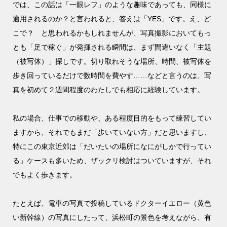
では、この話は「一眼レフ」のような趣味であっても、同様に
適用されるのか？と言われると、答えは「YES」です。え、ど
こで？ と思われるかもしれませんが、写真撮影においてもっ
とも「足で稼ぐ」が発揮される瞬間は、まず間違いなく「主題
（被写体）」探しです。切り取れそうな場所、時間、被写体を
歩き回っているだけで数時間を費やす……などと言うのは、写
真を初めて２週間程度のわたしでも相応に経験しています。
私の場合、仕事での移動や、ある程度目的をもって練習してい
ますから、それでもまだ「歩いていない方」だと思いますし、
特にこの東京近郊は「だいたいの場所になにがしかで行ってい
る」ケースも多いため、ザックリ検討はついていますが、それ
でもよく歩きます。
たとえば、電車の写真で投稿しているドクターイエロー（黄色
い新幹線）の写真にしたって、浜松町の景色を考えながら、有