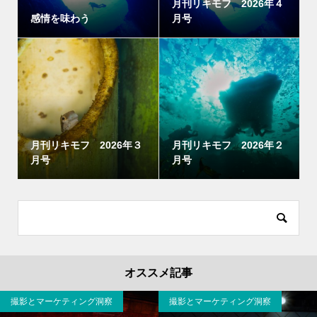
月刊リキモフ 2026年４
感情を味わう
月号
月刊リキモフ 2026年３
月刊リキモフ 2026年２
月号
月号
オススメ記事
ング洞察
撮影とマーケティング洞察
月刊リキモフ