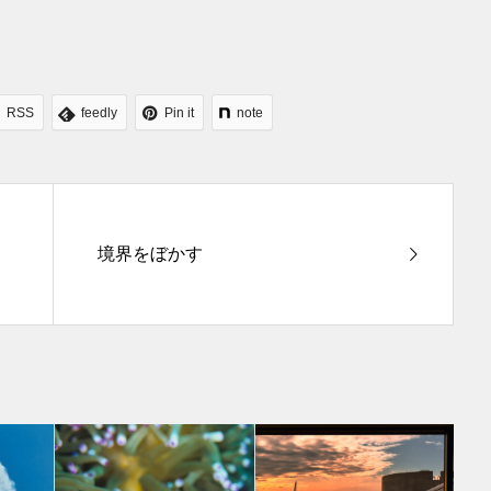
RSS
feedly
Pin it
note
境界をぼかす