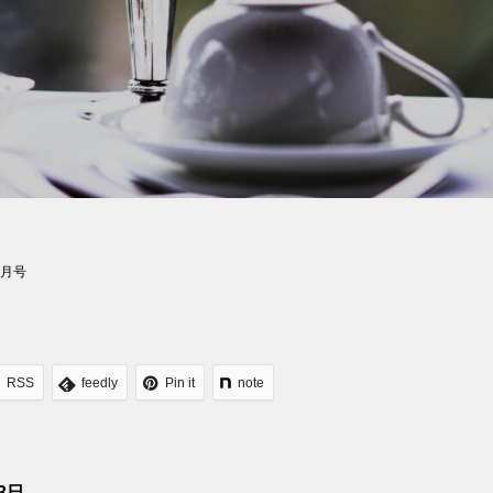
４月号
RSS
feedly
Pin it
note
3日