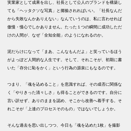
実業家として成果を出し、社長として公人のブランドを構築し
ても「ヘッタクソな写真」と揶揄されればいい。「社長なんだ
から失敗なんかありえない」なんていうのは、私に言わせれば
傲慢・慢心でしかありません。たった１つの瞬間に成功しただ
けの人間が、なぜ「全知全能」のようになれるのか。
泥だらけになって「まあ、こんなもんだよ」と笑っているほう
がよっぽど人間的な人生です。そして、それこそが、初期に書
いた「存分に恥をかく」という行為の源泉にもなるのです。
つまり、「魂を込めること」を意識すれば、その成否に関係な
く「やりきった清々しさ」も得ることができるのです。自分に
言い訳せず、ありのままを認め、そこから改善へ着手する。そ
れこそが「上達のプロセスそのもの」ではないでしょうか。
そんな過去を思い出しつつ、今日も「魂を込めた1枚」を撮影