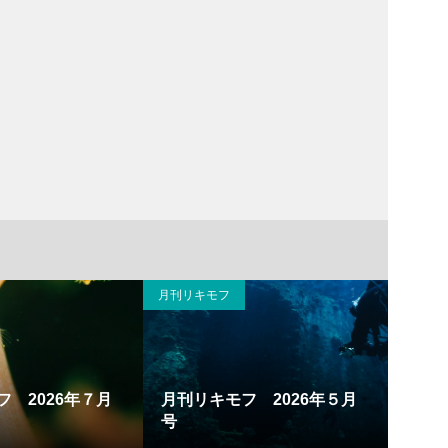
月刊リキモフ
撮影と
フ 2026年７月
月刊リキモフ 2026年５月
号
感情