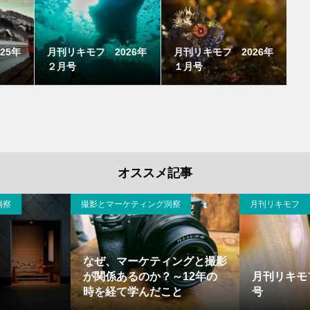
25年
月刊リキモフ 2026年
月刊リキモフ 2026年
２月号
１月号
オススメ記事
洞察
撮影とマーケティング洞察
月刊リキモフ
なぜ、マーケティングと撮影
が関係あるのか？～12年の
月刊リキモ
時を経て学んだこと
号