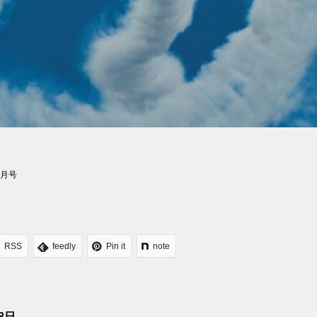
８月号
RSS
feedly
Pin it
note
8日