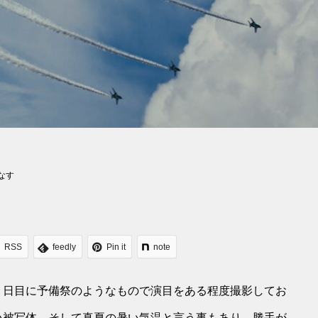
なす
RSS
feedly
Pin it
note
１日目に予備祭のようなもので演目をある程度撮影してお
い被写体、そして真夏の暑い気温と言う事もあり、勝手が