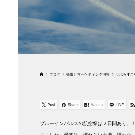
ブログ
撮影とマーケティング洞察
サボらずこ
Post
Share
Hatena
LINE
ブルーインパルスの航空祭は２日間あり、
りました。最初は、慣れない土地、慣れな