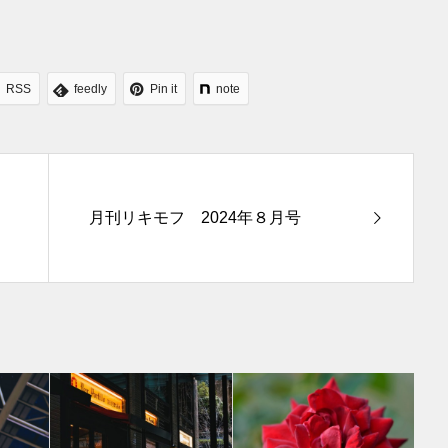
RSS
feedly
Pin it
note
月刊リキモフ 2024年８月号