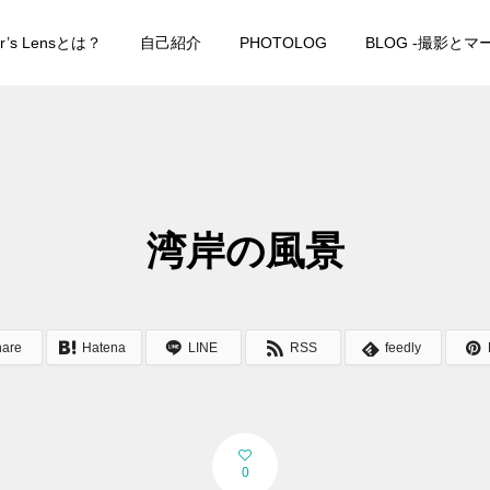
er’s Lensとは？
自己紹介
PHOTOLOG
BLOG -撮影と
湾岸の風景
hare
Hatena
LINE
RSS
feedly
0