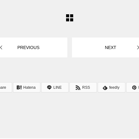
PREVIOUS
NEXT
hare
Hatena
LINE
RSS
feedly