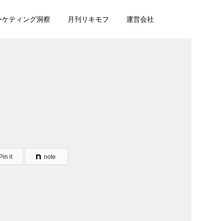
マーケティング洞察
月刊リキモフ
運営会社
Pin it
note