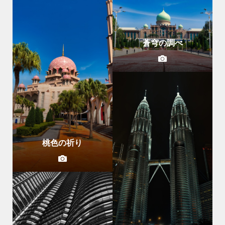
蒼穹の調べ
桃色の祈り