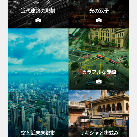
近代建築の彫刻
光の双子
カラフルな導線
空と近未来都市
リキシャと街並み