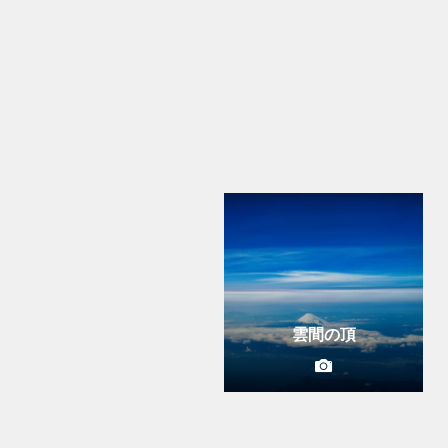
春の絵巻
和国の象徴
雲間の頂