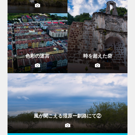
色彩の迷宮
時を超えた砦
風が聞こえる湿原ー釧路にて②