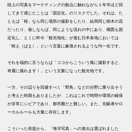
陸上の写真をマーケティングの観点に触れながら１年半ほど回
してきて感じたことは「固定化」のリスクでした。それは、た
とえば「桜」なら同じ場所の撮影をしたり、結局同じ樹木の花
だったり、催しならば、同じような流れの中にあり、構図も固
定化し、とくに昨今「観光地化」が進む日本各地においては
「映え（ばえ）」という言葉に象徴されるような均一化です。
それを端的に言うならば「ココからこういう風に撮影すると、
奇麗に撮れます！」という文脈になった観光地です。
一方、その辺りを回避すべく「野鳥」などの分野に乗り出そう
と考えた時期もありましたが、これはこれで時間や環境の確保
が非常にシビアであり、都市圏だと難しい。また、先駆者やロ
ーカルルールも大量に存在します。
こういった前提から、「海洋写真」への進出は選ばれました