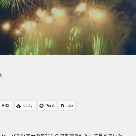
る
RSS
feedly
Pin it
note
した。バスツアーの参加なので事前条件として見えていた