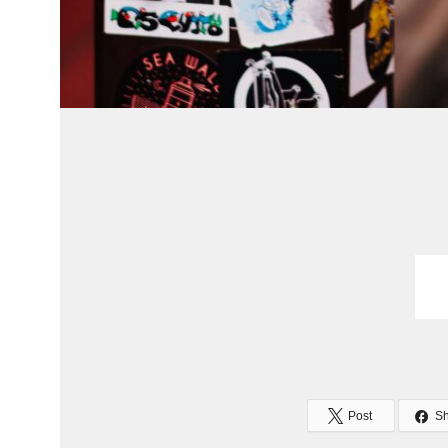
Post
S