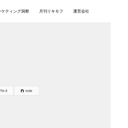
マーケティング洞察
月刊リキモフ
運営会社
Pin it
note