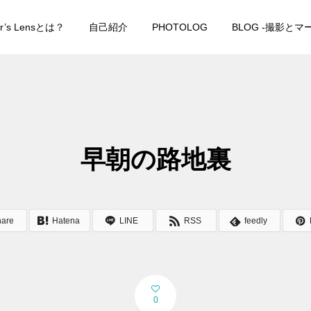
er’s Lensとは？
自己紹介
PHOTOLOG
BLOG -撮影と
早朝の路地裏
hare
Hatena
LINE
RSS
feedly
0