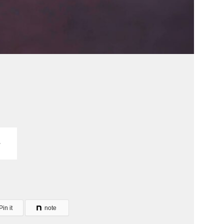
Pin it
note