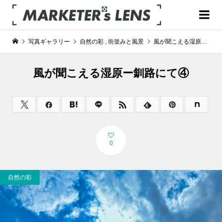
写真ギャラリー
自然の彩
,
街並みと風景
風が聞こえる湿原ー釧路にて④
風が聞こえる湿原ー釧路にて④
0
自然の彩