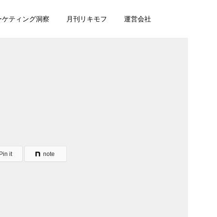
マーケティング洞察
月刊リキモフ
運営会社
Pin it
note