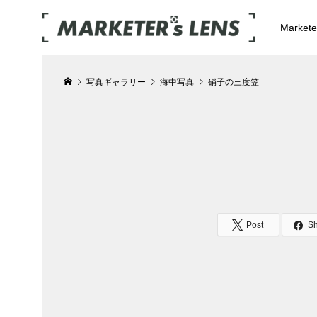
Market
写真ギャラリー
海中写真
硝子の三度笠
Post
S