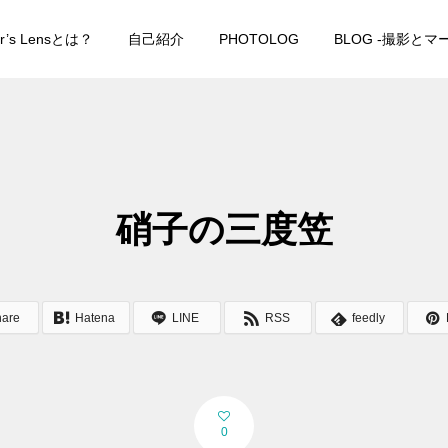
er’s Lensとは？
自己紹介
PHOTOLOG
BLOG -撮影と
硝子の三度笠
hare
Hatena
LINE
RSS
feedly
0