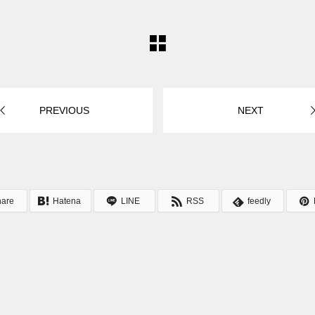
PREVIOUS
NEXT
hare
Hatena
LINE
RSS
feedly