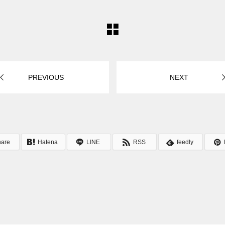
PREVIOUS
NEXT
hare
Hatena
LINE
RSS
feedly