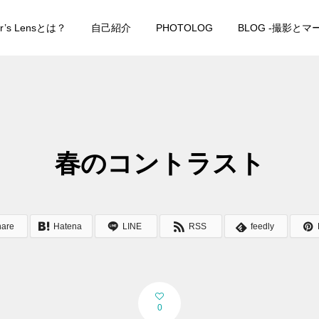
er’s Lensとは？
自己紹介
PHOTOLOG
BLOG -撮影と
春のコントラスト
hare
Hatena
LINE
RSS
feedly
0