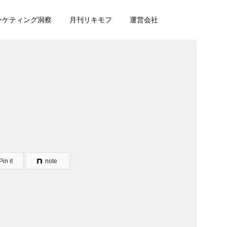
マーケティング洞察
月刊リキモフ
運営会社
Pin it
note