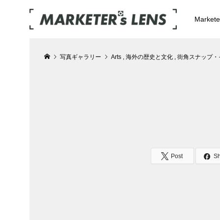
Market
写真ギャラリー
Arts
,
海外の歴史と文化
,
街角スナップ・
Post
S