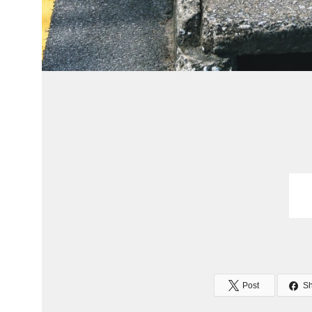
Post
S