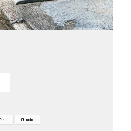
Pin it
note