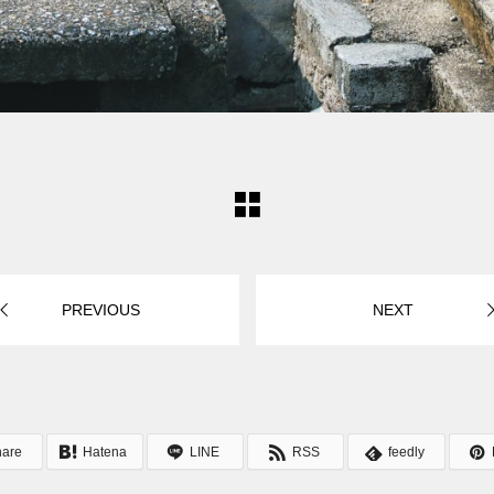
PREVIOUS
NEXT
hare
Hatena
LINE
RSS
feedly