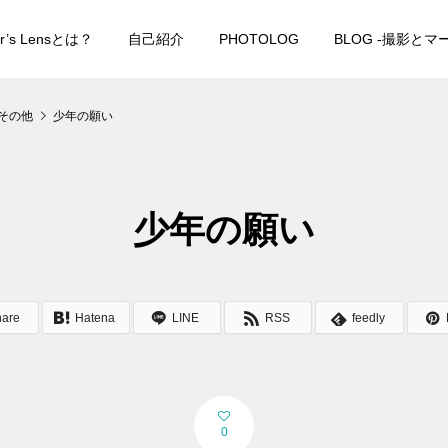
er’s Lensとは？
自己紹介
PHOTOLOG
BLOG -撮影と
その他
少年の願い
少年の願い
hare
Hatena
LINE
RSS
feedly
0