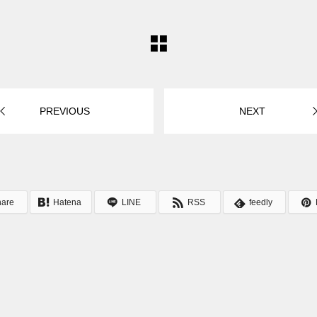
PREVIOUS
NEXT
hare
Hatena
LINE
RSS
feedly