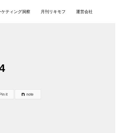
マーケティング洞察
月刊リキモフ
運営会社
4
Pin it
note