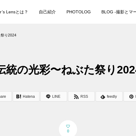
er’s Lensとは？
自己紹介
PHOTOLOG
BLOG -撮影と
祭り2024
伝統の光彩〜ねぶた祭り202
hare
Hatena
LINE
RSS
feedly
0