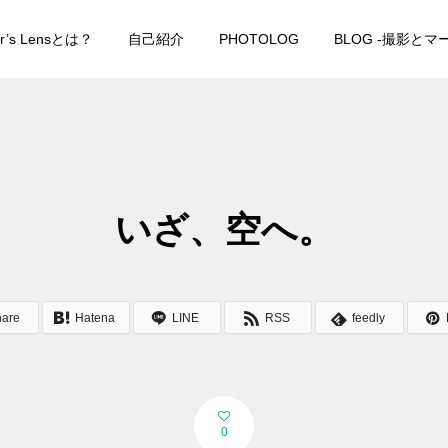
er’s Lensとは？
自己紹介
PHOTOLOG
BLOG -撮影と
いざ、空へ。
hare
Hatena
LINE
RSS
feedly
0