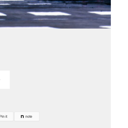
Pin it
note