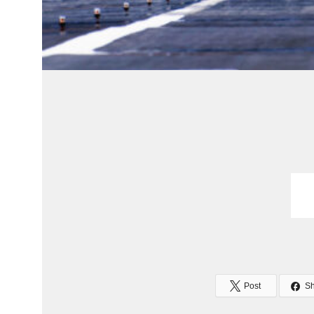
Post
S