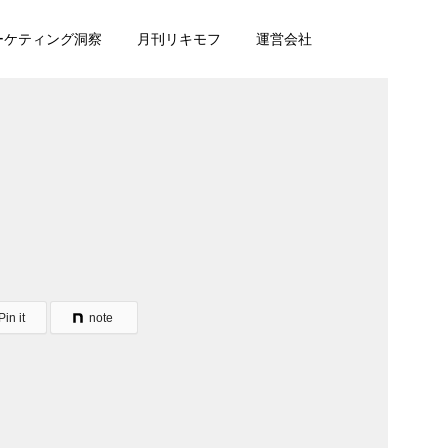
マーケティング洞察
月刊リキモフ
運営会社
Pin it
note