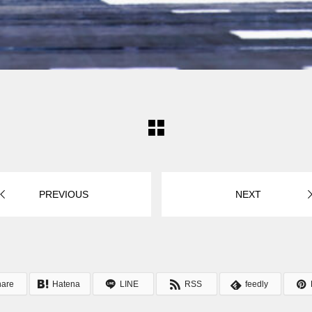
PREVIOUS
NEXT
hare
Hatena
LINE
RSS
feedly